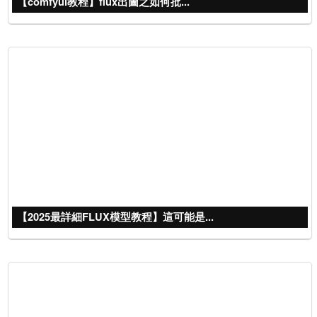
【comfyui教程】flux出圖之如何批...
【2025最詳細FLUX模型教程】這可能是...