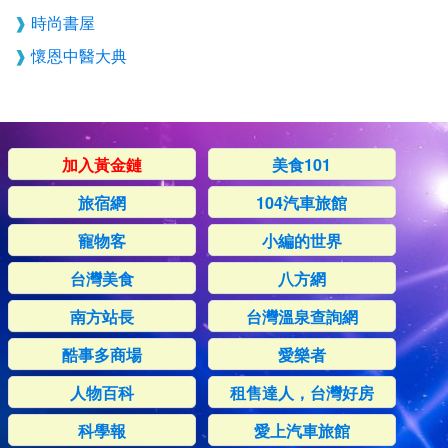
時尚書屋
懷恩中醫大典
加入黃金鏈
美食101
旅宿網
104汽車旅館
寵物客
小編的世界
台灣美食
八方網
南方站長
台灣溫泉查詢網
酷事多商場
愛樂者
人物百科
租售達人，台灣好房
科學報
愛上汽車旅館