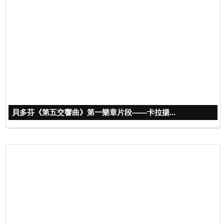
貝多芬《第五交響曲》第一樂章片段——卡拉揚...