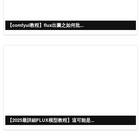
【comfyui教程】flux出圖之如何批...
【2025最詳細FLUX模型教程】這可能是...