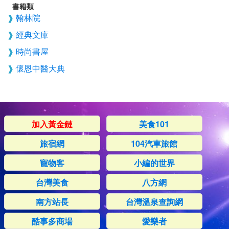
書籍類
翰林院
經典文庫
時尚書屋
懷恩中醫大典
加入黃金鏈
美食101
旅宿網
104汽車旅館
寵物客
小編的世界
台灣美食
八方網
南方站長
台灣溫泉查詢網
酷事多商場
愛樂者