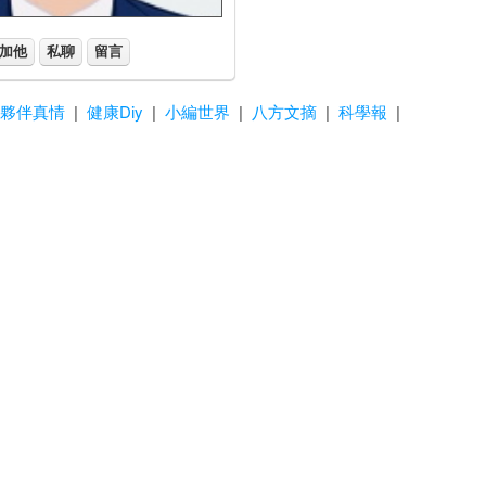
加他
私聊
留言
夥伴真情
|
健康Diy
|
小編世界
|
八方文摘
|
科學報
|