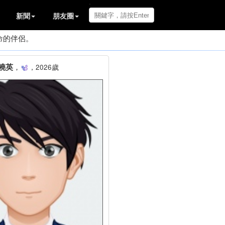
.
新聞
朋友圈
命的伴侶。
曉英
，
，2026歲