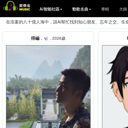
交友會員
Ai智能社區
勁歌名曲
專輯
大師
在浩案的八十億人海中，請Ai幫忙找到知心朋友、忘年之交、生
得編
，
，2026歲