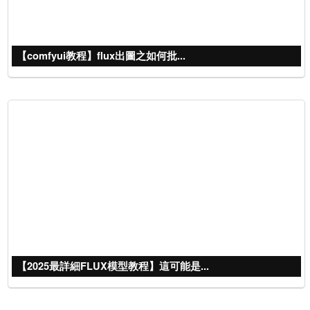
【comfyui教程】flux出圖之如何批...
【2025最詳細FLUX模型教程】這可能是...