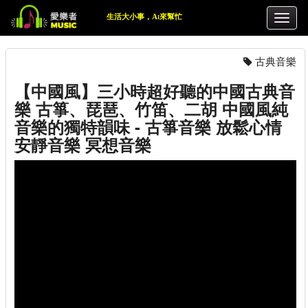
生活大小事，Ai來幫忙
古典音樂
【中國風】三小時超好聽的中國古典音
樂 古箏、琵琶、竹笛、二胡 中國風純
音樂的獨特韻味 - 古箏音樂 放鬆心情
安靜音樂 冥想音樂