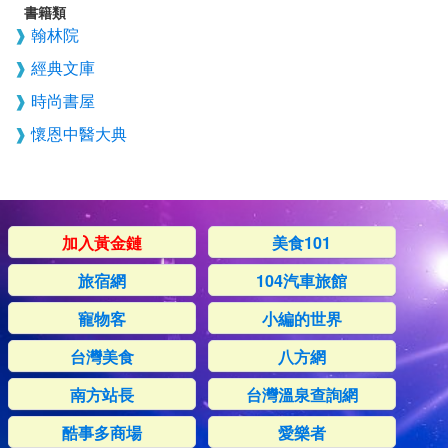
書籍類
翰林院
經典文庫
時尚書屋
懷恩中醫大典
加入黃金鏈
美食101
旅宿網
104汽車旅館
寵物客
小編的世界
台灣美食
八方網
南方站長
台灣溫泉查詢網
酷事多商場
愛樂者