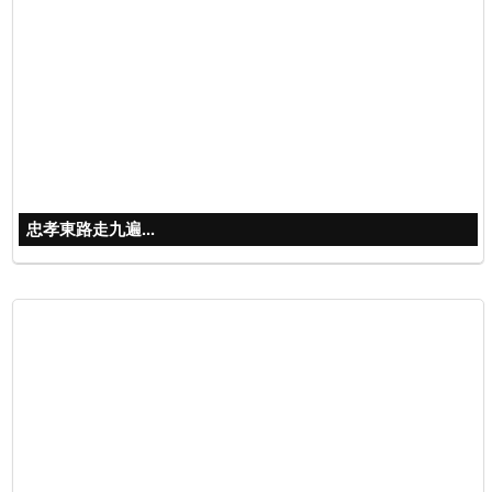
忠孝東路走九遍...