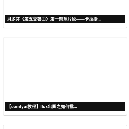
貝多芬《第五交響曲》第一樂章片段——卡拉揚...
【comfyui教程】flux出圖之如何批...