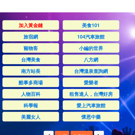
加入黃金鏈
美食101
旅宿網
104汽車旅館
寵物客
小編的世界
台灣美食
八方網
南方站長
台灣溫泉查詢網
酷事多商場
愛樂者
人物百科
租售達人，台灣好房
科學報
愛上汽車旅館
美麗女人
懷恩中藥