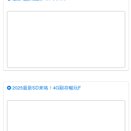
2025最新SD來咯！4G顯存暢玩F