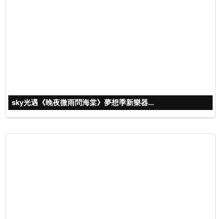
sky光遇《晚夜微雨問海棠》夢想季新樂器...