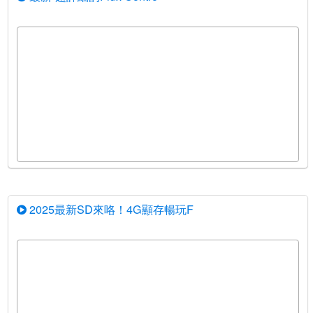
2025最新SD來咯！4G顯存暢玩F