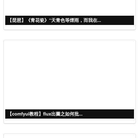
【琵琶】《青花瓷》“天青色等煙雨，而我在...
【comfyui教程】flux出圖之如何批...