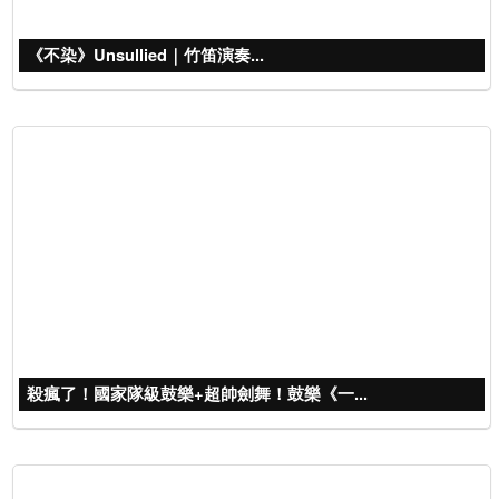
《不染》Unsullied｜竹笛演奏...
殺瘋了！國家隊級鼓樂+超帥劍舞！鼓樂《一...