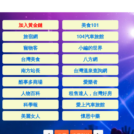
加入黃金鏈
美食101
旅宿網
104汽車旅館
寵物客
小編的世界
台灣美食
八方網
南方站長
台灣溫泉查詢網
酷事多商場
愛樂者
人物百科
租售達人，台灣好房
科學報
愛上汽車旅館
美麗女人
懷恩中藥