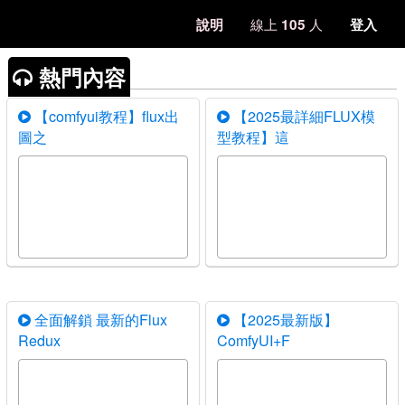
線上
人
說明
105
登入
熱門內容
【comfyui教程】flux出
【2025最詳細FLUX模
圖之
型教程】這
全面解鎖 最新的Flux
【2025最新版】
Redux
ComfyUI+F