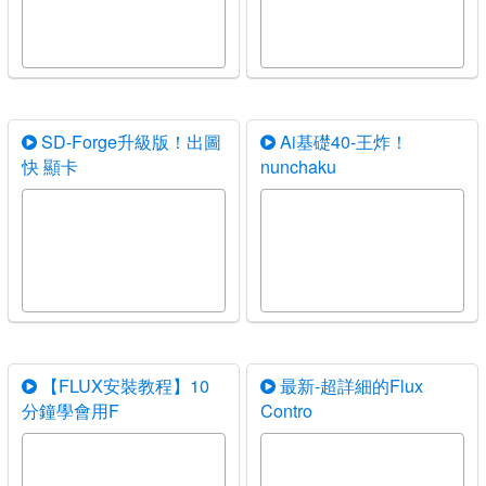
SD-Forge升級版！出圖
Ai基礎40-王炸！
快 顯卡
nunchaku
【FLUX安裝教程】10
最新-超詳細的Flux
分鐘學會用F
Contro