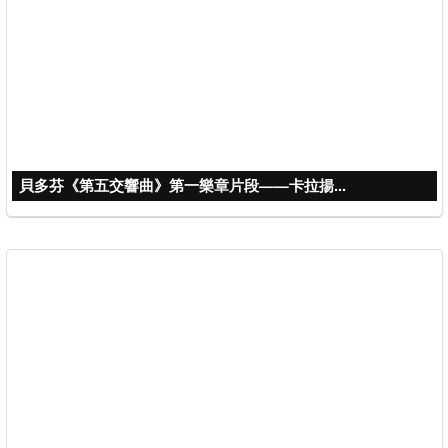
貝多芬《第五交響曲》第一樂章片段——卡拉揚...