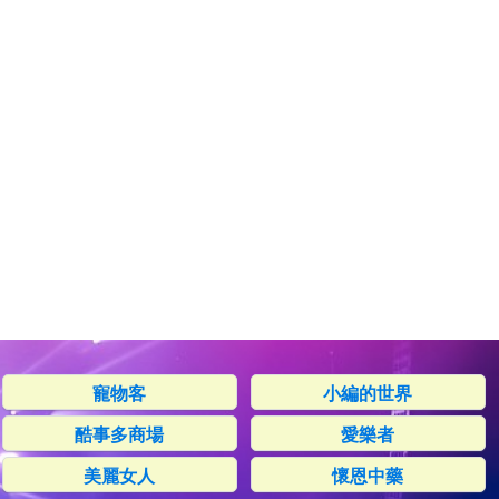
寵物客
小編的世界
酷事多商場
愛樂者
美麗女人
懷恩中藥