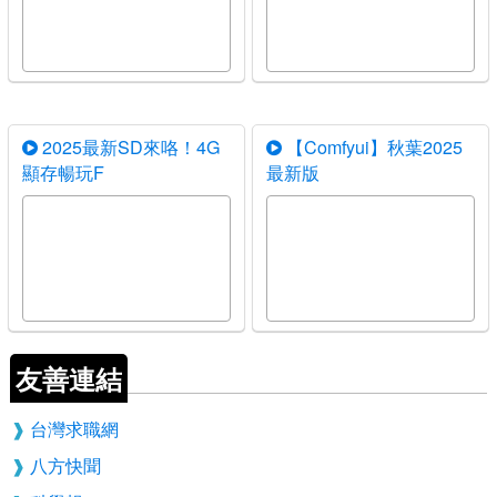
2025最新SD來咯！4G
【Comfyui】秋葉2025
顯存暢玩F
最新版
友善連結
台灣求職網
八方快聞