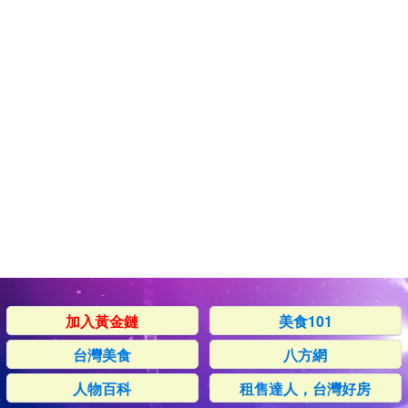
加入黃金鏈
美食101
台灣美食
八方網
人物百科
租售達人，台灣好房