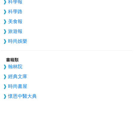
科學報
科學路
美食報
旅遊報
時尚娛樂
書籍類
翰林院
經典文庫
時尚書屋
懷恩中醫大典