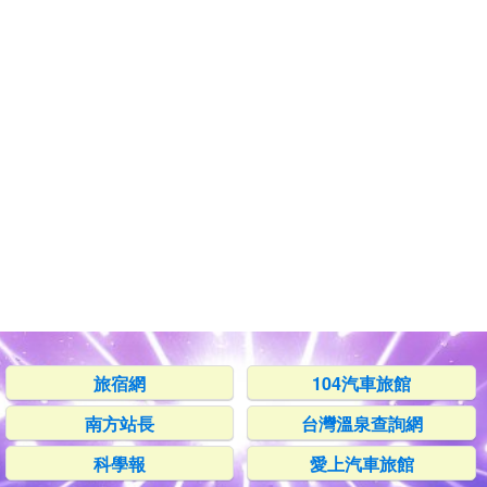
旅宿網
104汽車旅館
南方站長
台灣溫泉查詢網
科學報
愛上汽車旅館