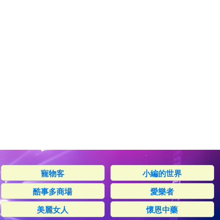
寵物客
小編的世界
酷事多商場
愛樂者
美麗女人
懷恩中藥