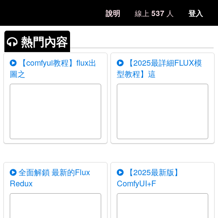
線上
人
說明
537
登入
熱門內容
【comfyui教程】flux出
【2025最詳細FLUX模
圖之
型教程】這
全面解鎖 最新的Flux
【2025最新版】
Redux
ComfyUI+F