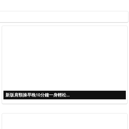
新版肩頸操早晚10分鐘一身輕松...