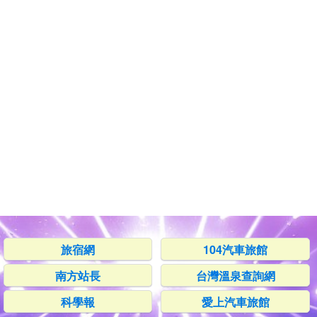
旅宿網
104汽車旅館
南方站長
台灣溫泉查詢網
科學報
愛上汽車旅館