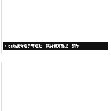
10分鐘瘦背瘦手臂運動，讓背變薄變挺，消除...