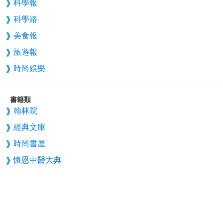
科學報
科學路
美食報
旅遊報
時尚娛樂
書籍類
翰林院
經典文庫
時尚書屋
懷恩中醫大典