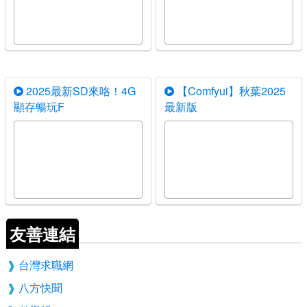
2025最新SD來咯！4G
【Comfyui】秋葉2025
顯存暢玩F
最新版
友善連結
台灣求職網
八方快聞