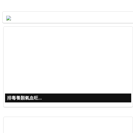
排毒養顏氣血旺...