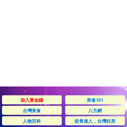
加入黃金鏈
美食101
台灣美食
八方網
人物百科
租售達人，台灣好房