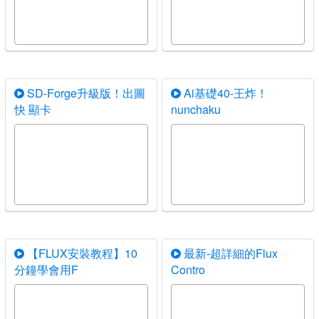
SD-Forge升級版！出圖
Ai基礎40-王炸！
快 顯卡
nunchaku
【FLUX安裝教程】10
最新-超詳細的Flux
分鐘學會用F
Contro