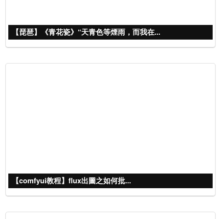
【琵琶】《青花瓷》“天青色等煙雨，而我在...
【comfyui教程】flux出圖之如何批...