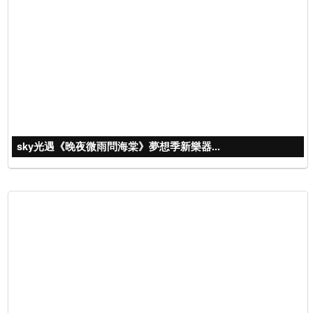
sky光遇《晚夜微雨問海棠》夢想季新樂器...