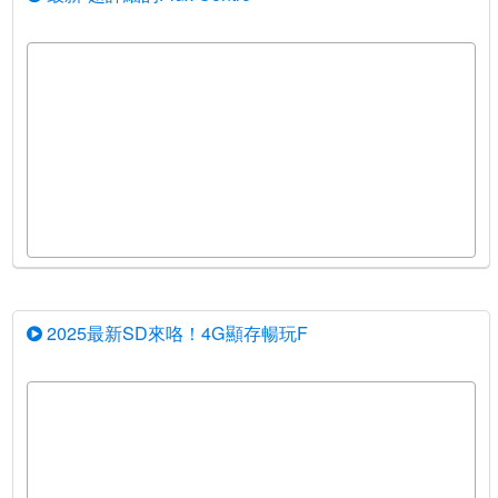
2025最新SD來咯！4G顯存暢玩F