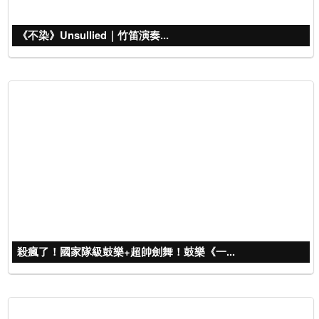
《不染》Unsullied｜竹笛演奏...
殺瘋了！國家隊級鼓樂+超帥劍舞！鼓樂《一...