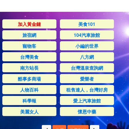
加入黃金鏈
美食101
旅宿網
104汽車旅館
寵物客
小編的世界
台灣美食
八方網
南方站長
台灣溫泉查詢網
酷事多商場
愛樂者
人物百科
租售達人，台灣好房
科學報
愛上汽車旅館
美麗女人
懷恩中藥