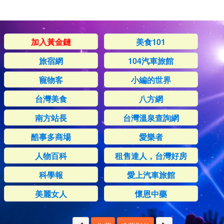
加入黃金鏈
美食101
旅宿網
104汽車旅館
寵物客
小編的世界
台灣美食
八方網
南方站長
台灣溫泉查詢網
酷事多商場
愛樂者
人物百科
租售達人，台灣好房
科學報
愛上汽車旅館
美麗女人
懷恩中藥