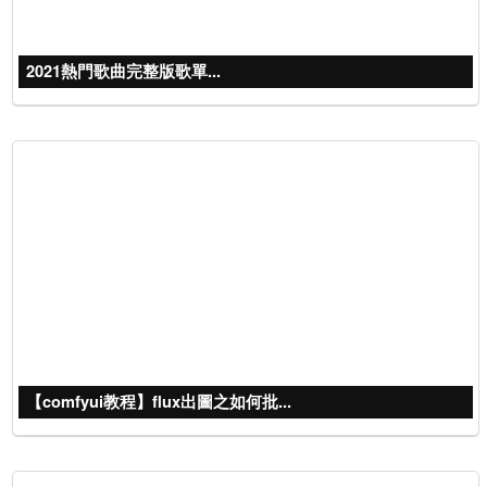
2021熱門歌曲完整版歌單...
【comfyui教程】flux出圖之如何批...