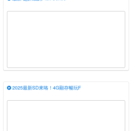
2025最新SD來咯！4G顯存暢玩F