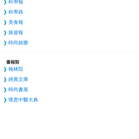
科學報
科學路
美食報
旅遊報
時尚娛樂
書籍類
翰林院
經典文庫
時尚書屋
懷恩中醫大典