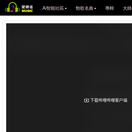
Ai智能社區
勁歌名曲
專輯
大師