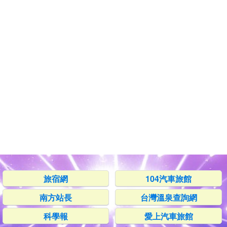
旅宿網
104汽車旅館
南方站長
台灣溫泉查詢網
科學報
愛上汽車旅館