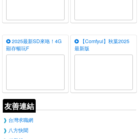
2025最新SD來咯！4G
【Comfyui】秋葉2025
顯存暢玩F
最新版
友善連結
台灣求職網
八方快聞