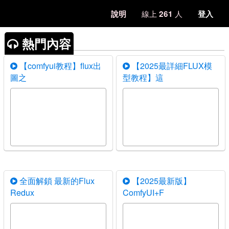
線上
人
說明
261
登入
熱門內容
【comfyui教程】flux出
【2025最詳細FLUX模
圖之
型教程】這
全面解鎖 最新的Flux
【2025最新版】
Redux
ComfyUI+F