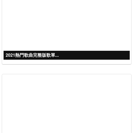
2021熱門歌曲完整版歌單...