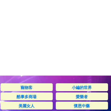
寵物客
小編的世界
酷事多商場
愛樂者
美麗女人
懷恩中藥