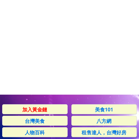
加入黃金鏈
美食101
台灣美食
八方網
人物百科
租售達人，台灣好房