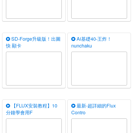
SD-Forge升級版！出圖
Ai基礎40-王炸！
快 顯卡
nunchaku
【FLUX安裝教程】10
最新-超詳細的Flux
分鐘學會用F
Contro