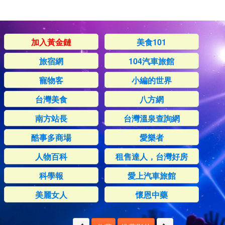
加入黃金鏈
美食101
旅宿網
104汽車旅館
寵物客
小編的世界
台灣美食
八方網
南方站長
台灣溫泉查詢網
酷事多商場
愛樂者
人物百科
租售達人，台灣好房
科學報
愛上汽車旅館
美麗女人
懷恩中藥