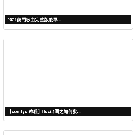
2021熱門歌曲完整版歌單...
【comfyui教程】flux出圖之如何批...