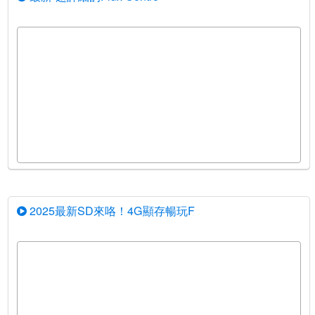
2025最新SD來咯！4G顯存暢玩F