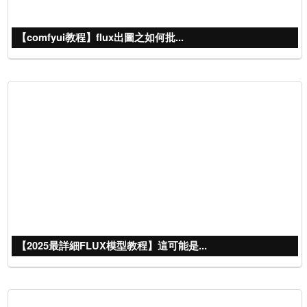
【comfyui教程】flux出圖之如何批...
【2025最詳細FLUX模型教程】這可能是...