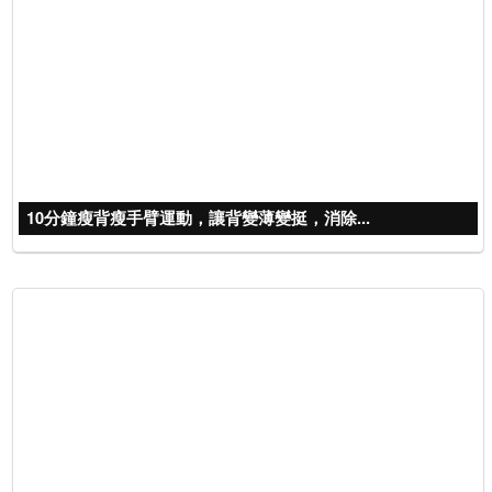
10分鐘瘦背瘦手臂運動，讓背變薄變挺，消除...