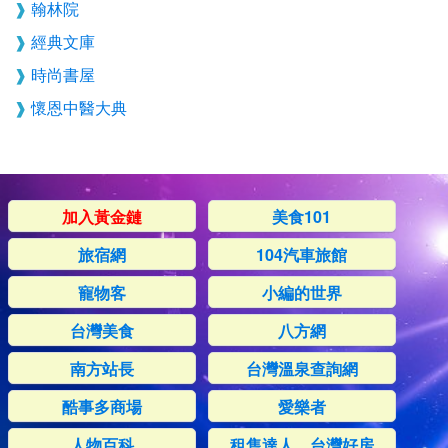
翰林院
經典文庫
時尚書屋
懷恩中醫大典
加入黃金鏈
美食101
旅宿網
104汽車旅館
寵物客
小編的世界
台灣美食
八方網
南方站長
台灣溫泉查詢網
酷事多商場
愛樂者
人物百科
租售達人，台灣好房