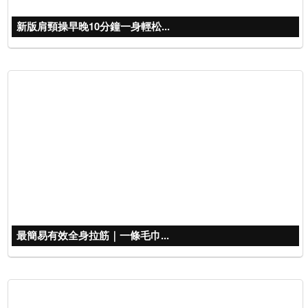
新版肩頸操早晚10分鐘一身輕松...
最簡易有效全身拉筋｜一條毛巾...