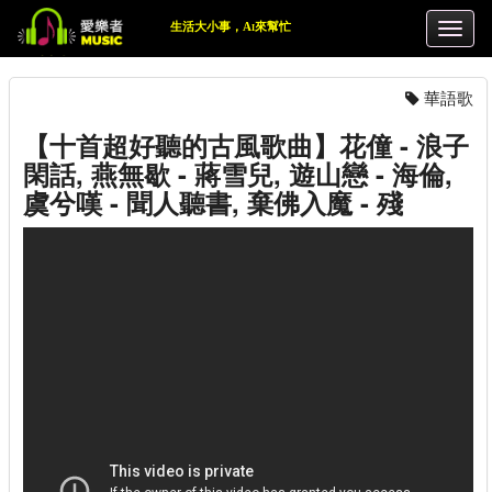
生活大小事，Ai來幫忙
華語歌
【十首超好聽的古風歌曲】花僮 - 浪子
閑話, 燕無歇 - 蔣雪兒, 遊山戀 - 海倫,
虞兮嘆 - 聞人聽書, 棄佛入魔 - 殘