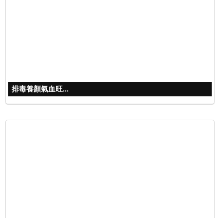
排毒養顏氣血旺...