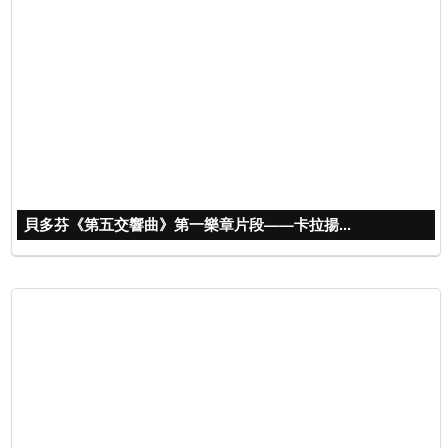
貝多芬《第五交響曲》第一樂章片段——卡拉揚...