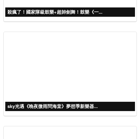
殺瘋了！國家隊級鼓樂+超帥劍舞！鼓樂《一...
sky光遇《晚夜微雨問海棠》夢想季新樂器...