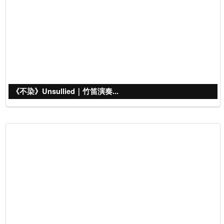
《不染》Unsullied｜竹笛演奏...