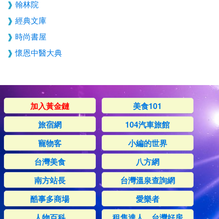
翰林院
經典文庫
時尚書屋
懷恩中醫大典
加入黃金鏈
美食101
旅宿網
104汽車旅館
寵物客
小編的世界
台灣美食
八方網
南方站長
台灣溫泉查詢網
酷事多商場
愛樂者
人物百科
租售達人，台灣好房