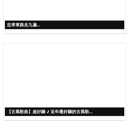
忠孝東路走九遍...
【古風歌曲】超好聽 ♪ 近年最好聽的古風歌...