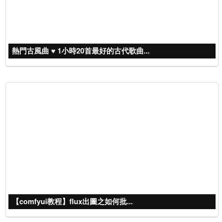
熱門古風曲 ♥ 1小時20首最好的古代歌曲...
【comfyui教程】flux出圖之如何批...