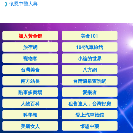
懷恩中醫大典
加入黃金鏈
美食101
旅宿網
104汽車旅館
寵物客
小編的世界
台灣美食
八方網
南方站長
台灣溫泉查詢網
酷事多商場
愛樂者
人物百科
租售達人，台灣好房
科學報
愛上汽車旅館
美麗女人
懷恩中藥