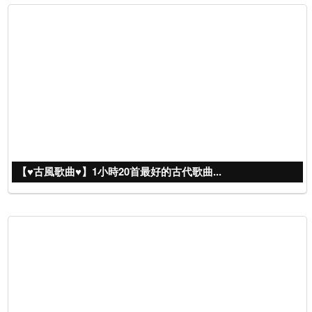
【♥古風歌曲♥】1小時20首最好的古代歌曲...