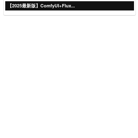
【2025最新版】ComfyUI+Flux...