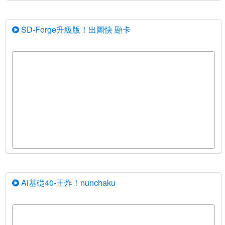
SD-Forge升級版！出圖快 顯卡
Ai基礎40-王炸！nunchaku