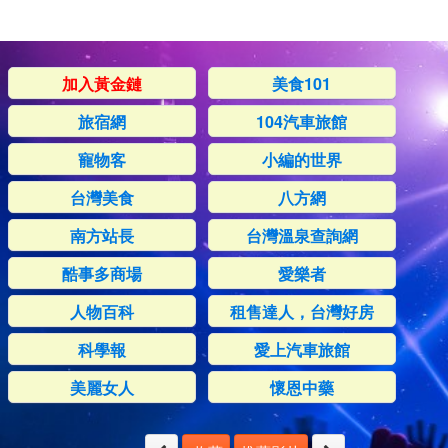
加入黃金鏈
美食101
旅宿網
104汽車旅館
寵物客
小編的世界
台灣美食
八方網
南方站長
台灣溫泉查詢網
酷事多商場
愛樂者
人物百科
租售達人，台灣好房
科學報
愛上汽車旅館
美麗女人
懷恩中藥