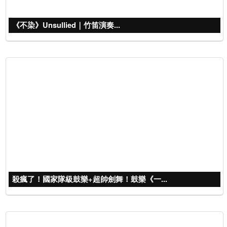
《不染》Unsullied｜竹笛演奏...
殺瘋了！國家隊級鼓樂+超帥劍舞！鼓樂《一...