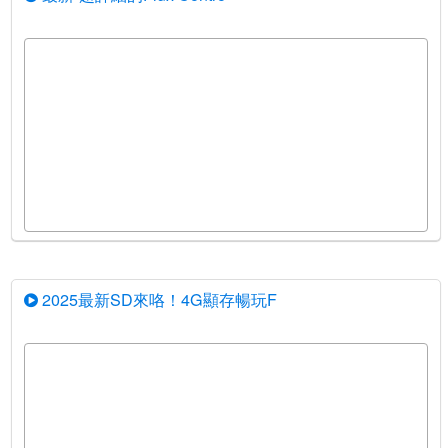
2025最新SD來咯！4G顯存暢玩F