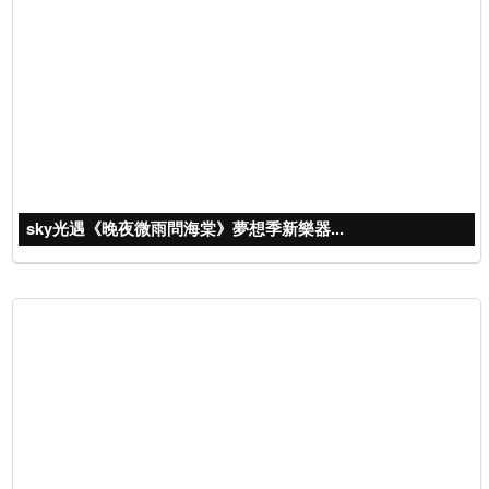
sky光遇《晚夜微雨問海棠》夢想季新樂器...