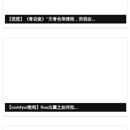
【琵琶】《青花瓷》“天青色等煙雨，而我在...
【comfyui教程】flux出圖之如何批...