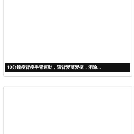
10分鐘瘦背瘦手臂運動，讓背變薄變挺，消除...