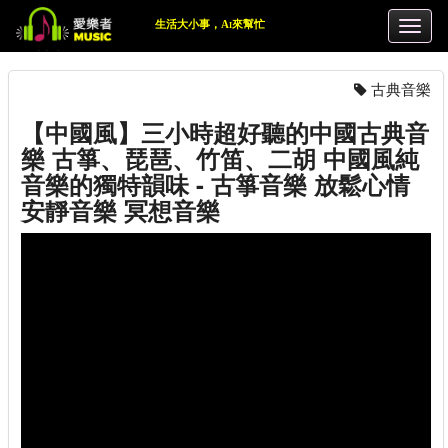
生活大小事，Ai來幫忙
古典音樂
【中國風】三小時超好聽的中國古典音
樂 古箏、琵琶、竹笛、二胡 中國風純
音樂的獨特韻味 - 古箏音樂 放鬆心情
安靜音樂 冥想音樂