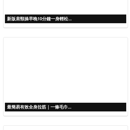
新版肩頸操早晚10分鐘一身輕松...
最簡易有效全身拉筋｜一條毛巾...