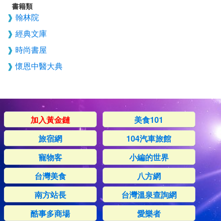
書籍類
翰林院
經典文庫
時尚書屋
懷恩中醫大典
加入黃金鏈
美食101
旅宿網
104汽車旅館
寵物客
小編的世界
台灣美食
八方網
南方站長
台灣溫泉查詢網
酷事多商場
愛樂者