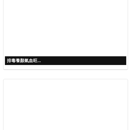
排毒養顏氣血旺...