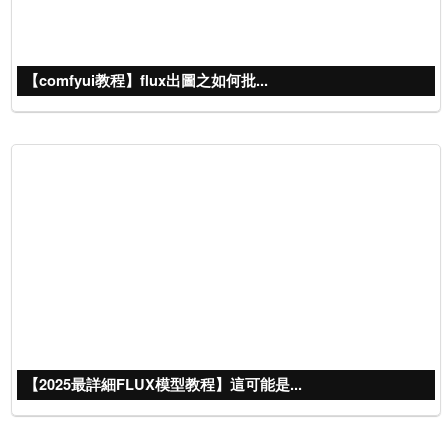
【comfyui教程】flux出圖之如何批...
【2025最詳細FLUX模型教程】這可能是...